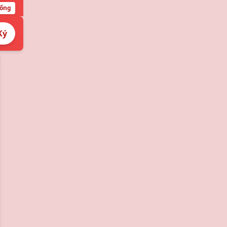
uống
Ký