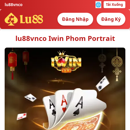
🌐
lu88vnco
Tải Xuống
Đăng Nhập
Đăng Ký
lu88vnco Iwin Phom Portrait