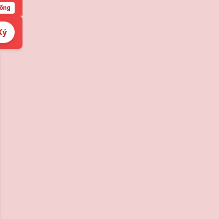
uống
Ký