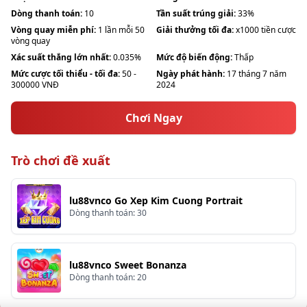
Dòng thanh toán:
10
Tần suất trúng giải:
33%
Vòng quay miễn phí:
1 lần mỗi 50
Giải thưởng tối đa:
x1000 tiền cược
vòng quay
Xác suất thắng lớn nhất:
0.035%
Mức độ biến động:
Thấp
Mức cược tối thiểu - tối đa:
50 -
Ngày phát hành:
17 tháng 7 năm
300000 VNĐ
2024
Chơi Ngay
Trò chơi đề xuất
lu88vnco Go Xep Kim Cuong Portrait
Dòng thanh toán: 30
lu88vnco Sweet Bonanza
Dòng thanh toán: 20