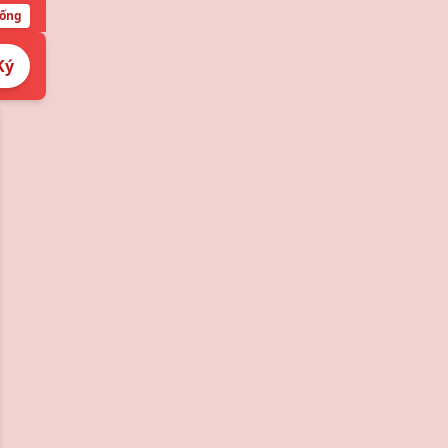
uống
Ký